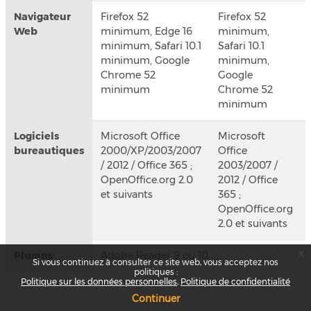
Navigateur
Firefox 52
Firefox 52
Web
minimum, Edge 16
minimum,
minimum, Safari 10.1
Safari 10.1
minimum, Google
minimum,
Chrome 52
Google
minimum
Chrome 52
minimum
Logiciels
Microsoft Office
Microsoft
bureautiques
2000/XP/2003/2007
Office
/ 2012 / Office 365 ;
2003/2007 /
OpenOffice.org 2.0
2012 / Office
et suivants
365 ;
OpenOffice.org
2.0 et suivants
x
Plugins
Adobe Reader 9 ou 10.
Si vous continuez à consulter ce site web, vous acceptez nos
politiques :
Politique sur les données personnelles
Politique de confidentialité
Continuer