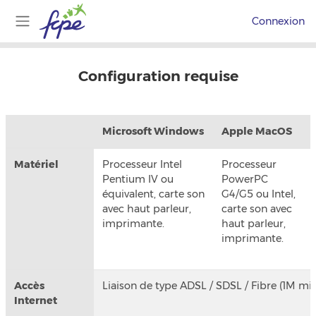
Passer au contenu principal
Connexion
Panneau latéral
Configuration requise
Microsoft Windows
Apple MacOS
Matériel
Processeur Intel
Processeur
Pentium IV ou
PowerPC
équivalent, carte son
G4/G5 ou Intel,
avec haut parleur,
carte son avec
imprimante.
haut parleur,
imprimante.
Accès
Liaison de type ADSL / SDSL / Fibre (1M m
Internet